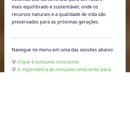
mais equilibrado e sustentável, onde os
recursos naturais e a qualidade de vida são
preservados para as próximas gerações.
Navegue no menu em uma das sessões abaixo:
💡
O que é consumo consciente
💡
A importância do consumo consciente para
ссс
o meio ambiente
💡
Impactos sociais do consumo consciente
💡
Como adotar o consumo consciente no dia a
dia
💡
Desafios e soluções para um consumo
consciente efetivo
💡
Por que o consumo consciente é essencial
para um futuro sustentável